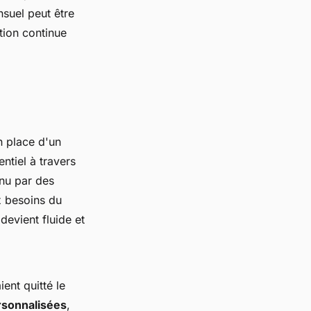
nsuel peut être
tion continue
n place d'un
ntiel à travers
enu par des
x besoins du
devient fluide et
ent quitté le
rsonnalisées
,