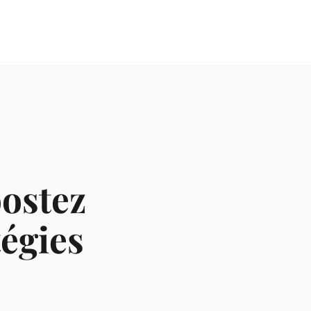
oostez
tégies