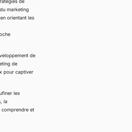
ratégies de
 du marketing
en orientant les
roche
développement de
eting de
ux pour captiver
ufiner les
, la
ux comprendre et