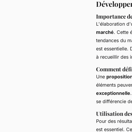
Développem
Importance de
L'élaboration d
marché
. Cette 
tendances du mar
est essentielle.
à recueillir des
Comment défin
Une
propositio
éléments peuvent
exceptionnelle
se différencie d
Utilisation d
Pour des résulta
est essentiel. C