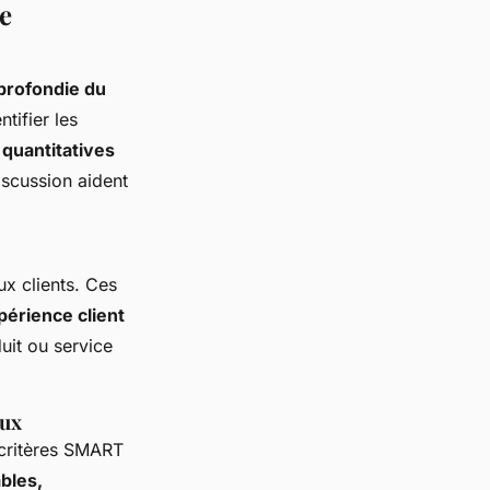
e
profondie du
tifier les
 quantitatives
discussion aident
ux clients. Ces
périence client
uit ou service
aux
critères SMART
bles,