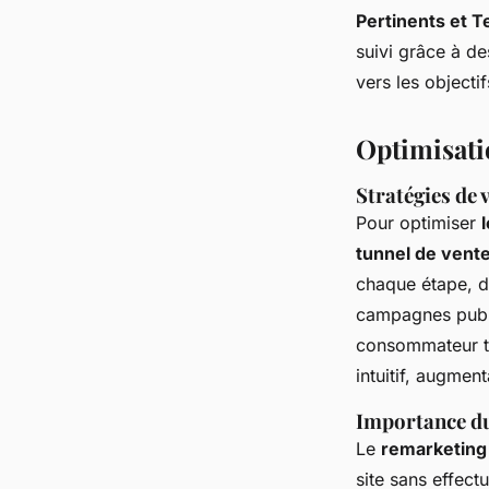
Pertinents et 
suivi grâce à de
vers les objectif
Optimisati
Stratégies de 
Pour optimiser
tunnel de vent
chaque étape, de
campagnes publi
consommateur tou
intuitif, augmen
Importance du 
Le
remarketing
site sans effect