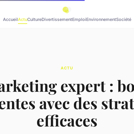
Accueil
Actu
Culture
Divertissement
Emploi
Environnement
Société
ACTU
rketing expert : b
entes avec des stra
efficaces