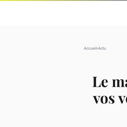
Accueil
›
Actu
Le ma
vos v