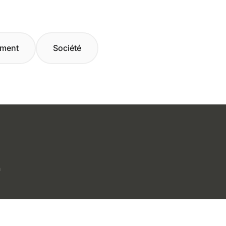
ement
Société
n