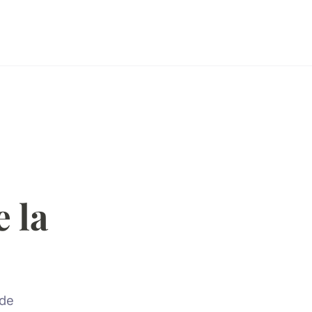
 la
 de