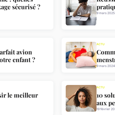
age sécurisé ?
pratiq
9 mars 2025
ACTU
rfait avion
Comme
tre enfant ?
menstr
9 mars 2024
ACTU
ir le meilleur
10 sol
aux pe
19 février 2