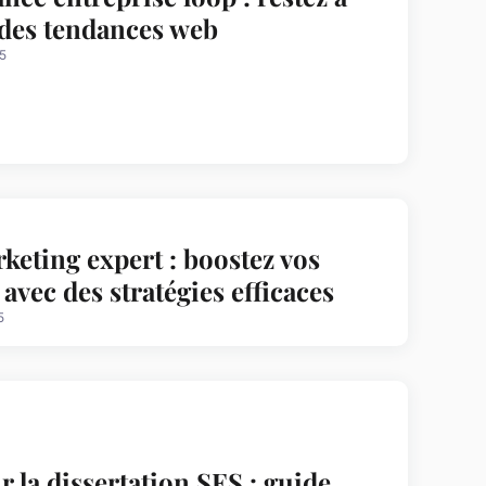
t des tendances web
5
keting expert : boostez vos
 avec des stratégies efficaces
5
r la dissertation SES : guide