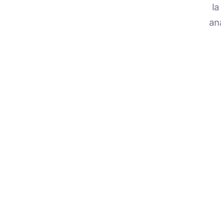
la
an