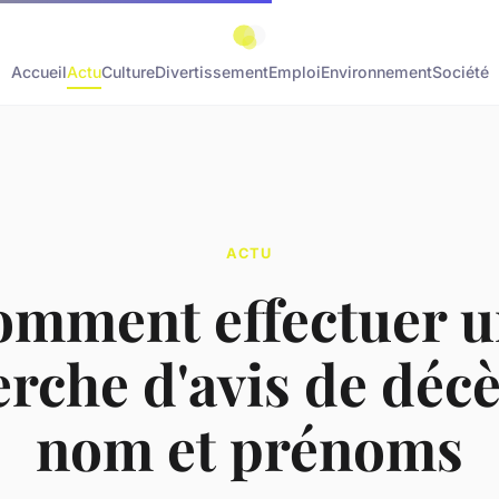
Accueil
Actu
Culture
Divertissement
Emploi
Environnement
Société
ACTU
omment effectuer u
rche d'avis de déc
nom et prénoms