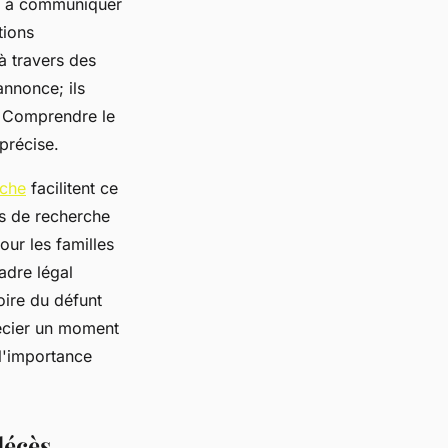
nt à communiquer
tions
 à travers des
annonce; ils
t. Comprendre le
précise.
rche
facilitent ce
és de recherche
ur les familles
adre légal
oire du défunt
récier un moment
 l'importance
décès