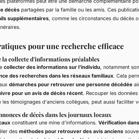
les plateformes peut être une démarche complémentaire po
e décès
partagées par la famille ou les amis. Ces publicat
ails supplémentaires
, comme les circonstances du décès o
néraires.
ratiques pour une recherche efficace
la collecte d'informations préalables
de
collecter des informations sur l'individu
, notamment so
nce des recherches dans les réseaux familiaux
. Cela per
 aux
démarches pour retrouver une personne décédée
ai
ivre pour un avis de décès récent
. Recouper les données
les témoignages d'anciens collègues, peut aussi faciliter v
annonces de décès dans les journaux locaux
caux
constituent une mine d'informations.
Vérification dan
éler des
méthodes pour retrouver des avis anciens
souven