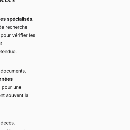
tes spécialisés
.
 de recherche
our vérifier les
t
étendue.
 documents,
nnées
e pour une
nt souvent la
 décès.