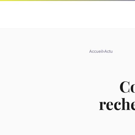
Accueil
›
Actu
C
reche