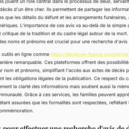
ès jouent un rôle central dans le processus de deuil, serva
décès d'un être cher. Ils permettent de partager les informa
lles que les détails du défunt et les arrangements funéraires,
ériques. L'importance de ces avis va au-delà de la simple 
 critique de la tradition et du cadre légal autour de la mor
f des noms et prénoms est crucial pour une recherche d'avis 
s outils en ligne comme
https://deces-en-france.com/reche
nière remarquable. Ces plateformes offrent des possibilit
r nom et prénoms, simplifiant l'accès aux actes de décès po
nt les obligations légales de la publication. Ce respect du c
ement la clarté des informations mais soutient aussi la mém
ommunauté. Grâce à ces services, les familles peuvent app
 étant assurées que les formalités sont respectées, reflétant
 commémoration.
pour effectuer une recherche d'avis de 