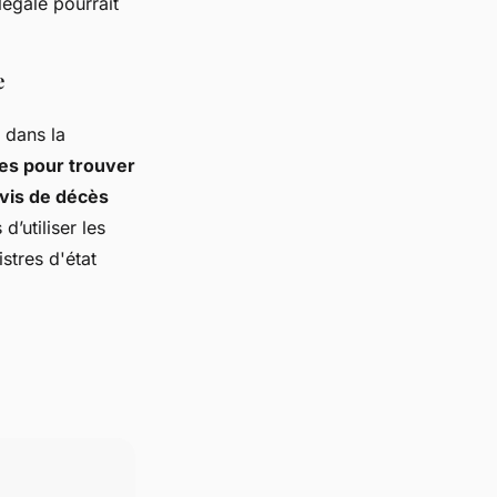
légale pourrait
e
é dans la
es pour trouver
avis de décès
’utiliser les
istres d'état