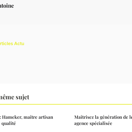
ntoine
rticles Actu
même sujet
: Hameker, maître artisan
Maîtrisez la génération de 
 qualité
agence spécialisée