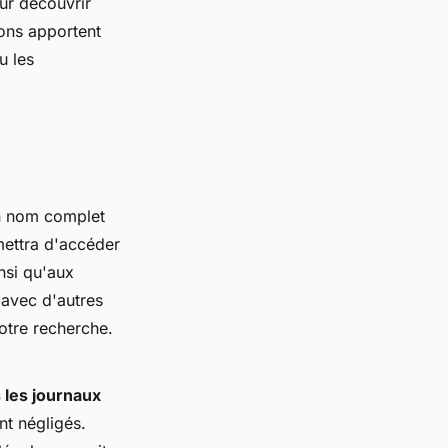
ur découvrir
ions apportent
u les
n nom complet
mettra d'accéder
nsi qu'aux
 avec d'autres
otre recherche.
s les journaux
t négligés.