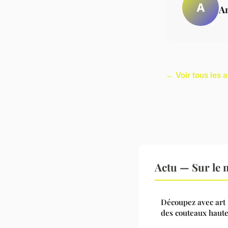
A
A
← Voir tous les a
Actu — Sur le 
Découpez avec art 
des couteaux haute