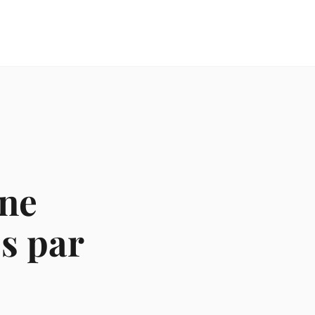
ne
ès par