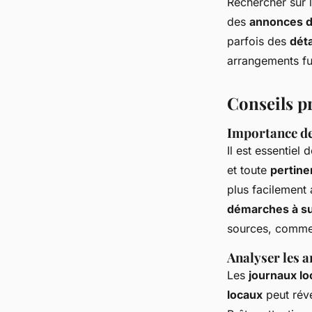
Rechercher sur 
des
annonces d
parfois des
dét
arrangements fu
Conseils p
Importance de 
Il est essentiel 
et toute
pertine
plus facilement
démarches à su
sources, comme 
Analyser les 
Les
journaux lo
locaux
peut rév