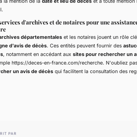
 à la mention de la
date et lieu de décès
et à toute mention 
l.
services d'archives et de notaires pour une assistanc
re
'archives départementales
et les notaires jouent un rôle cl
gne d'avis de décès
. Ces entités peuvent fournir des
astuc
ès
, notamment en accédant aux
sites pour rechercher un 
le https://deces-en-france.com/recherche. N'oubliez pas d
rcher un avis de décès
qui facilitent la consultation des reg
RIT PAR