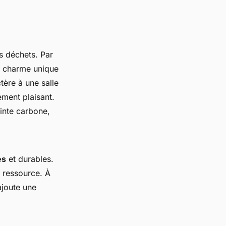
s déchets. Par
n charme unique
tère à une salle
ement plaisant.
inte carbone,
es
et durables.
e ressource. À
ajoute une