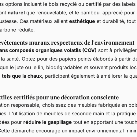
s options incluent le bois recyclé ou certifié par des labels
tant
naturel
que renouvelable, et le bambou, apprécié pour 
ustesse. Ces matériaux allient
esthétique
et durabilité, tout
arbone réduite.
revêtements muraux respectueux de l'environnement
sans composés organiques volatils (COV)
sont à privilégie
 la santé. Optez pour des papiers peints élaborés à partir d
s que le jute ou le lin, biodégradables et souvent produits lo
,
tels que la chaux
, participent également à améliorer la qual
xtiles certifiés pour une décoration consciente
tion responsable, choisissez des meubles fabriqués en bois 
ues. L'utilisation de meubles de seconde main et la pratique
dées pour
réduire le gaspillage
tout en apportant une touc
. Cette démarche encourage un impact environnemental mini