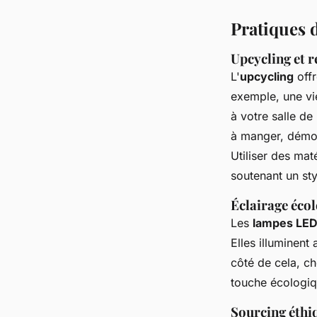
Pratiques 
Upcycling et r
L'
upcycling
offr
exemple, une vi
à votre salle de
à manger, démont
Utiliser des ma
soutenant un st
Éclairage écol
Les
lampes LE
Elles illuminent
côté de cela, ch
touche écologiqu
Sourcing éthi