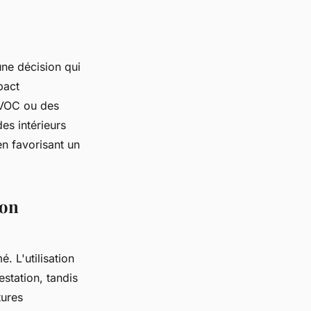
ne décision qui
pact
s VOC ou des
es intérieurs
n favorisant un
ion
. L'utilisation
estation, tandis
tures