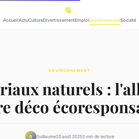
Accueil
Actu
Culture
Divertissement
Emploi
Environnement
Société
ENVIRONNEMENT
iaux naturels : l'al
re déco écorespons
Guillaume
23 août 2025
3 min de lecture
G