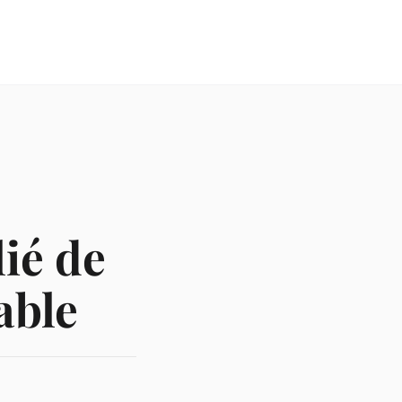
lié de
able