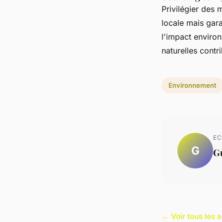
Privilégier des
locale mais gar
l'impact environn
naturelles contr
Environnement
EC
G
G
← Voir tous les 