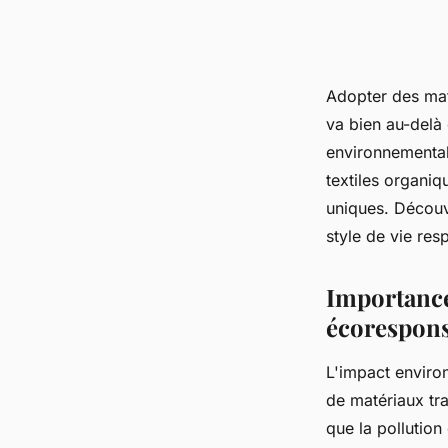
Adopter des mat
va bien au-delà 
environnemental 
textiles organiq
uniques. Découv
style de vie re
Importance
écorespon
L'impact environ
de matériaux tra
que la pollutio