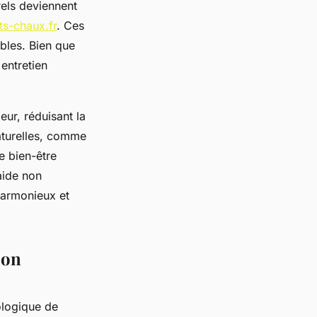
rels deviennent
ts-chaux.fr
. Ces
bles. Bien que
 entretien
eur, réduisant la
naturelles, comme
le bien-être
aide non
harmonieux et
ion
ologique de