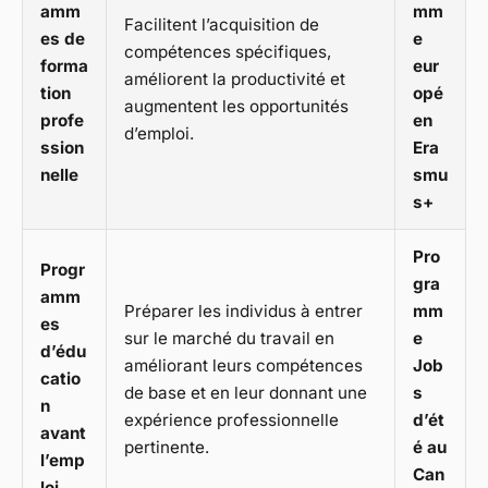
amm
mm
Facilitent l’acquisition de
es de
e
compétences spécifiques,
forma
eur
améliorent la productivité et
tion
opé
augmentent les opportunités
profe
en
d’emploi.
ssion
Era
nelle
smu
s+
Pro
Progr
gra
amm
Préparer les individus à entrer
mm
es
sur le marché du travail en
e
d’édu
améliorant leurs compétences
Job
catio
de base et en leur donnant une
s
n
expérience professionnelle
d’ét
avant
pertinente.
é au
l’emp
Can
loi